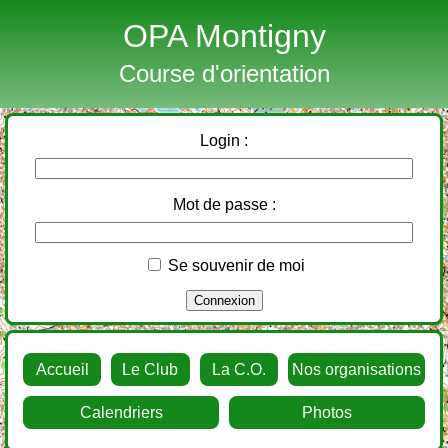
OPA Montigny
Course d'orientation
Login :
Mot de passe :
Se souvenir de moi
Accueil
Le Club
La C.O.
Nos organisations
Calendriers
Photos