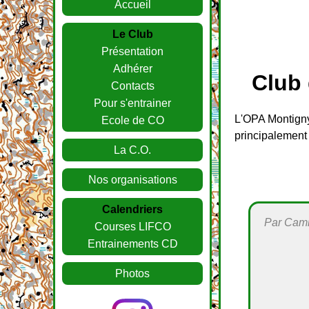
Accueil
Le Club
Présentation
Adhérer
Club 
Contacts
Pour s'entrainer
L'OPA Montigny
Ecole de CO
principalement
La C.O.
Nos organisations
Calendriers
Par Camil
Courses LIFCO
Entrainements CD
Photos