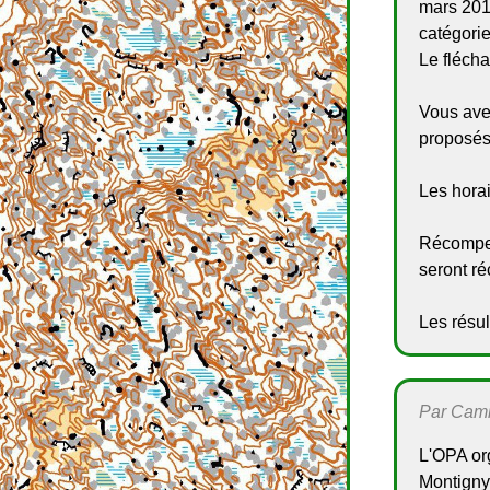
mars 201
catégori
Le flécha
Vous avez
proposés
Les hora
Récompen
seront r
Les résul
Par Camil
L'OPA or
Montigny 