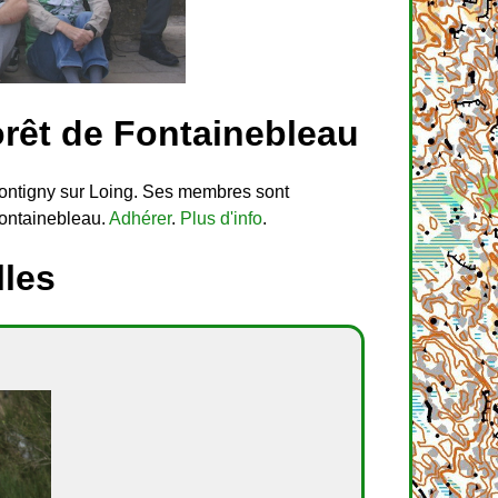
orêt de Fontainebleau
Montigny sur Loing. Ses membres sont
Fontainebleau.
Adhérer
.
Plus d'info
.
lles