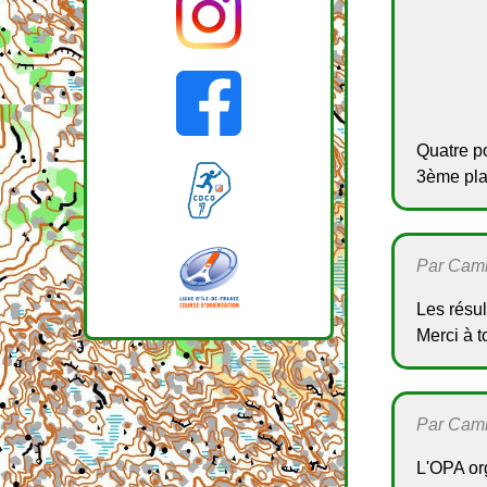
Quatre p
3ème pla
Par Camil
Les résu
Merci à t
Par Camil
L'OPA or