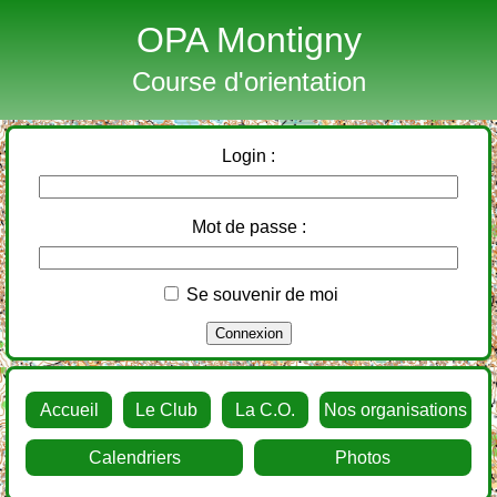
OPA Montigny
Course d'orientation
Login :
Mot de passe :
Se souvenir de moi
Accueil
Le Club
La C.O.
Nos organisations
Calendriers
Photos