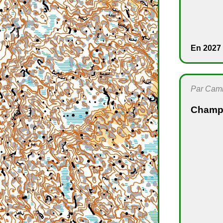
En 2027 
Par Camil
Champi