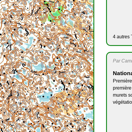
4 autres 
Par Camil
Nationa
Première 
première 
murets so
végétatio