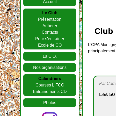
Accueil
Le Club
Présentation
Adhérer
Club 
Contacts
Pour s'entrainer
L'OPA Montigny
Ecole de CO
principalement
La C.O.
Nos organisations
Calendriers
Par Camil
Courses LIFCO
Entrainements CD
Les 50 
Photos