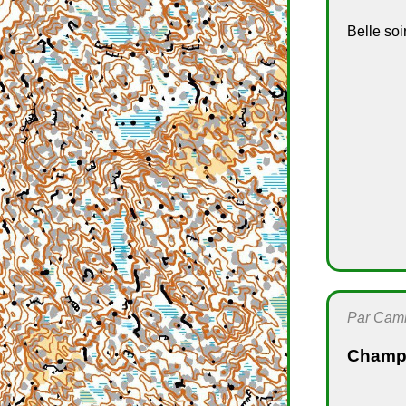
Belle soi
Par Camil
Champi