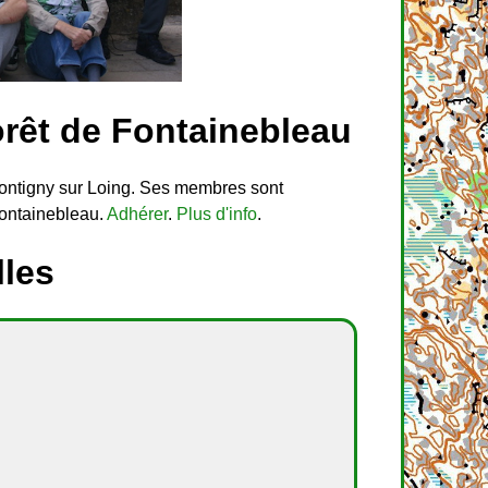
orêt de Fontainebleau
Montigny sur Loing. Ses membres sont
Fontainebleau.
Adhérer
.
Plus d'info
.
lles